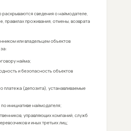
ю раскрываются сведения о наймодателе,
е, правилах проживания, отмены, возврата
енником или владельцем объектов
 за:
оговору найма;
годность и безопасность объектов
го платежа (депозита), устанавливаемые
 по инициативе наймодателя;
ственников, управляющих компаний, служб
еревозчиков и иных третьих лиц;