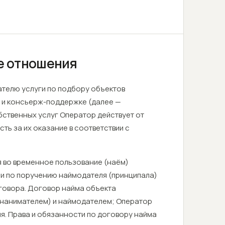
е отношения
вателю услуги по подбору объектов
 и консьерж-поддержке (далее —
бственных услуг Оператор действует от
сть за их оказание в соответствии с
я во временное пользование (наём)
и и по поручению наймодателя (принципала)
говора. Договор найма объекта
нанимателем) и наймодателем; Оператор
я. Права и обязанности по договору найма