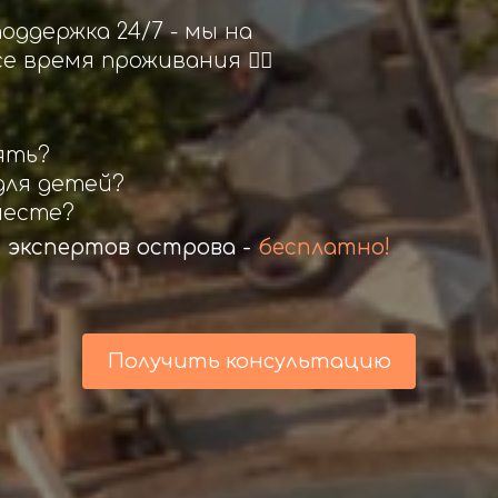
оддержка 24/7 - мы на
е время проживания 👍🏻
ять?
для детей?
месте?
 экспертов острова -
бесплатно!
Получить консультацию