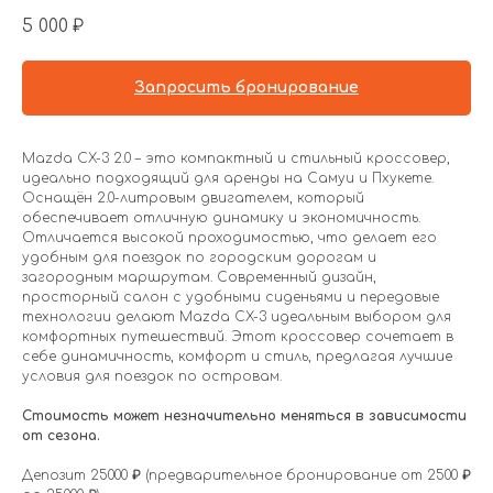
5 000
₽
Запросить бронирование
Mazda CX-3 2.0 – это компактный и стильный кроссовер,
идеально подходящий для аренды на Самуи и Пхукете.
Оснащён 2.0-литровым двигателем, который
обеспечивает отличную динамику и экономичность.
Отличается высокой проходимостью, что делает его
удобным для поездок по городским дорогам и
загородным маршрутам. Современный дизайн,
просторный салон с удобными сиденьями и передовые
технологии делают Mazda CX-3 идеальным выбором для
комфортных путешествий. Этот кроссовер сочетает в
себе динамичность, комфорт и стиль, предлагая лучшие
условия для поездок по островам.
Стоимость может незначительно меняться в зависимости
от сезона.
Депозит 25000
₽
(предварительное бронирование от 2500
₽