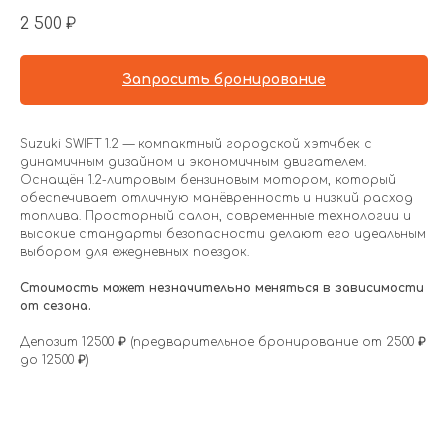
2 500
₽
Запросить бронирование
Suzuki SWIFT 1.2 — компактный городской хэтчбек с
динамичным дизайном и экономичным двигателем.
Оснащён 1.2-литровым бензиновым мотором, который
обеспечивает отличную манёвренность и низкий расход
топлива. Просторный салон, современные технологии и
высокие стандарты безопасности делают его идеальным
выбором для ежедневных поездок.
Стоимость может незначительно меняться в зависимости
от сезона.
Депозит 12500
₽
(предварительное бронирование от 2500
₽
до 12500
₽
)