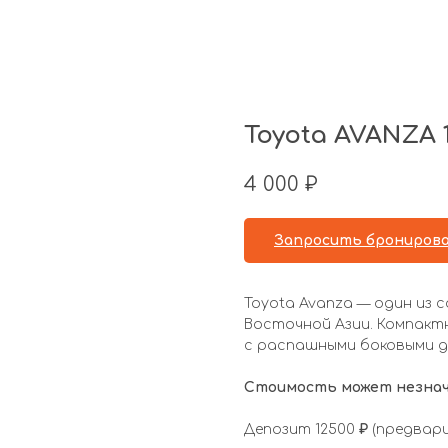
Toyota AVANZA 1
4 000
₽
Запросить брониров
Toyota Avanza — один из 
Восточной Азии. Компакт
с распашными боковыми д
Стоимость может незнач
Депозит 12500
₽
(предвар