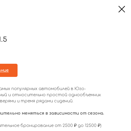
.5
ание
самых популярных автомобилей в Юго-
ный и относительно простой однообъемник
верями и тремя рядами сидений.
ительно меняться в зависимости от сезона.
ительное бронирование от 2500
₽
до 12500
₽
)