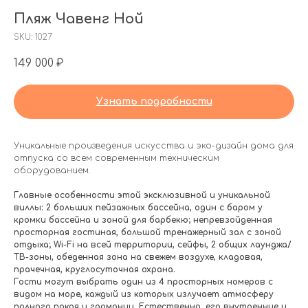
Пляж Чавенг Ной
SKU:
1027
149 000
₽
Узнать подробности
Уникальные произведения искусства и эко-дизайн дома для
отпуска со всем современным техническим
оборудованием.
Главные особенности этой эксклюзивной и уникальной
виллы: 2 больших пейзажных бассейна, один с баром у
кромки бассейна и зоной для барбекю; непревзойденная
просторная гостиная, большой тренажерный зал с зоной
отдыха; Wi-Fi на всей территории, сейфы, 2 общих лаунджа/
ТВ-зоны, обеденная зона на свежем воздухе, кладовая,
прачечная, круглосуточная охрана.
Гости могут выбрать один из 4 просторных номеров с
видом на море, каждый из которых излучает атмосферу
полного покоя и гармонии. Естественно, его внутренние и