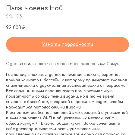
Пляж Чавенг Ной
SKU:
1015
92 000
₽
Узнать подробности
Одна из самых эксклюзивных и престижных вилл Самуи.
Гостиная, столовая, дополнительная спальня, огромная
ванная комната и бассейн, к которому примыкают главная
спальня-вилла и двухместная гостевая вилла с террасами.
Все спальни-виллы гарантируют вам максимальную
приватность со скрытыми видами, но в то же время
связаны с бассейном, террасой и красивым садом, чтобы
насладиться потрясающими видами.
К основным особенностям этой эксклюзивной и уникальной
виллы относятся Wi-Fi в общественных местах, сейфы,
общий лаундж / ТВ-зона, общая кухня. Вилла сочетает в
себе достопримечательность, увлекательные
произведения искусства и эко-дизайн дома для отпуска со